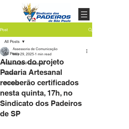
Post
All Posts
Assessoria de Comunicação
All Posts
May 29, 2025
1 min read
Alunos do projeto
Palavra Do Presidente
Padaria Artesanal
Evento
receberão certificados
Noticias
nesta quinta, 17h, no
Sindicato dos Padeiros
de SP