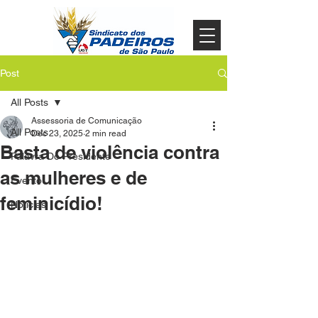
Post
All Posts
Assessoria de Comunicação
All Posts
Dec 23, 2025
2 min read
Basta de violência contra
Palavra Do Presidente
as mulheres e de
Evento
feminicídio!
Noticias