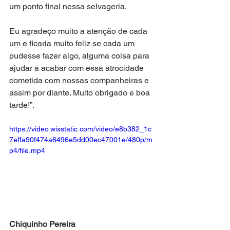
um ponto final nessa selvageria.
Eu agradeço muito a atenção de cada 
um e ficaria muito feliz se cada um 
pudesse fazer algo, alguma coisa para 
ajudar a acabar com essa atrocidade 
cometida com nossas companheiras e 
assim por diante. Muito obrigado e boa 
tarde!”.
https://video.wixstatic.com/video/e8b382_1c
7effa90f474a6496e5dd00ec47001e/480p/m
p4/file.mp4
Chiquinho Pereira