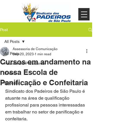
Post
All Posts
Assessoria de Comunicação
All Posts
Sep 20, 2023
1 min read
Cursos em andamento na
Palavra Do Presidente
nossa Escola de
Evento
Panificação e Confeitaria
Noticias
Sindicato dos Padeiros de São Paulo é 
atuante na área de qualificação 
profissional para pessoas interessadas 
em trabalhar no setor de panificação e 
confeitaria.