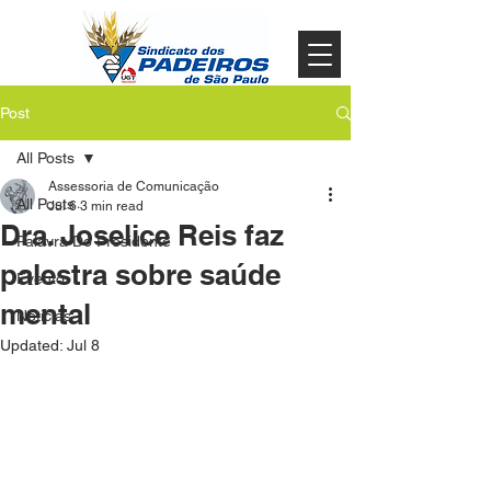
Post
All Posts
Assessoria de Comunicação
All Posts
Jul 6
3 min read
Dra. Joselice Reis faz
Palavra Do Presidente
palestra sobre saúde
Evento
mental
Noticias
Updated:
Jul 8