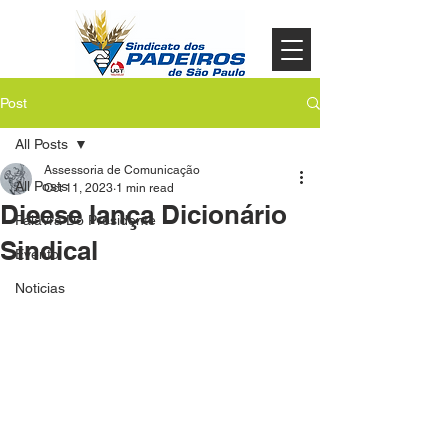
Post
All Posts
Assessoria de Comunicação
All Posts
Oct 11, 2023
1 min read
Dieese lança Dicionário
Palavra Do Presidente
Sindical
Evento
Noticias