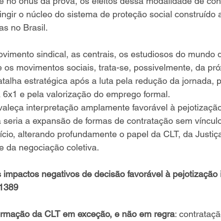
e no ônus da prova, os efeitos dessa modalidade de con
ngir o núcleo do sistema de proteção social construído 
s no Brasil.
vimento sindical, as centrais, os estudiosos do mundo 
e os movimentos sociais, trata-se, possivelmente, da pr
talha estratégica após a luta pela redução da jornada, p
 6x1 e pela valorização do emprego formal.
aleça interpretação amplamente favorável à pejotização
 seria a expansão de formas de contratação sem vínculo
cio, alterando profundamente o papel da CLT, da Justiç
e da negociação coletiva.
s impactos negativos de decisão favorável à pejotização ir
1389
formação da CLT em exceção, e não em regra
: contrataç