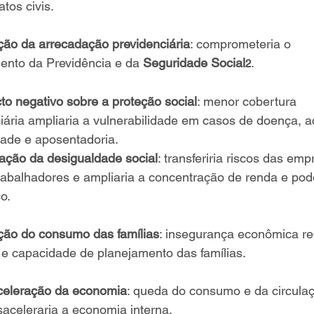
atos civis.
ção da arrecadação previdenciária
: comprometeria o 
ento da Previdência e da 
Seguridade Social
.
2
to negativo sobre a proteção social
: menor cobertura 
iária ampliaria a vulnerabilidade em casos de doença, a
dade e aposentadoria.
ação da desigualdade social
: transferiria riscos das emp
rabalhadores e ampliaria a concentração de renda e pod
o.
ção do consumo das famílias
: insegurança econômica red
e capacidade de planejamento das famílias.
celeração da economia
: queda do consumo e da circula
aceleraria a economia interna.