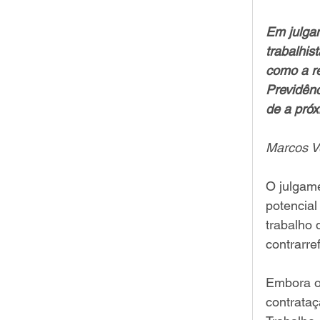
Em julgam
trabalhis
como a re
Previdênc
de a próx
Marcos Ve
O julgam
potencial
trabalho 
contrarre
Embora o 
contrataç