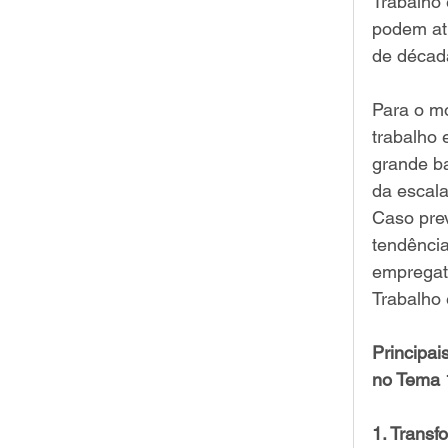
Trabalho 
podem ati
de década
Para o mo
trabalho 
grande ba
da escala
Caso prev
tendência
empregatí
Trabalho 
Principai
no Tema 
1. Trans