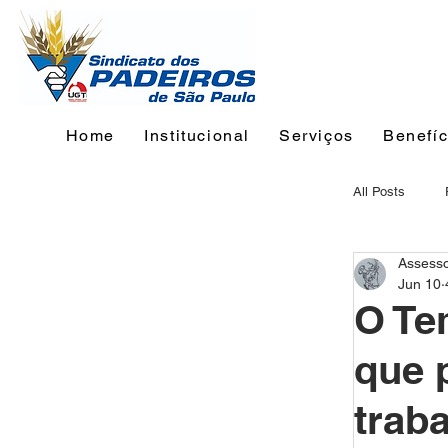
Home
Institucional
Serviços
Benefíc
All Posts
Assess
Jun 10
O Te
que p
traba