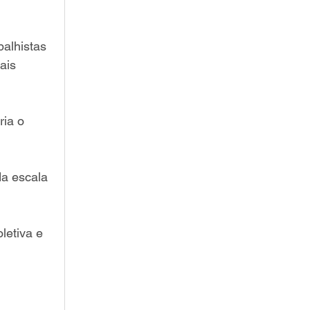
balhistas 
ais 
ria o 
da escala 
letiva e 
 