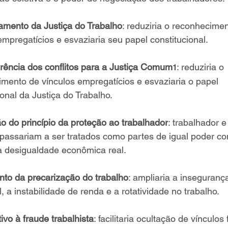
amento da Justiça do Trabalho
: reduziria o reconhecimen
empregatícios e esvaziaria seu papel constitucional.
erência dos conflitos para a Justiça Comum
: reduziria o 
1
mento de vínculos empregatícios e esvaziaria o papel 
ional da Justiça do Trabalho.
ão do princípio da proteção ao trabalhador
: trabalhador e
assariam a ser tratados como partes de igual poder con
a desigualdade econômica real.
to da precarização do trabalho
: ampliaria a inseguranç
l, a instabilidade de renda e a rotatividade no trabalho.
tivo à fraude trabalhista
: facilitaria ocultação de vínculos