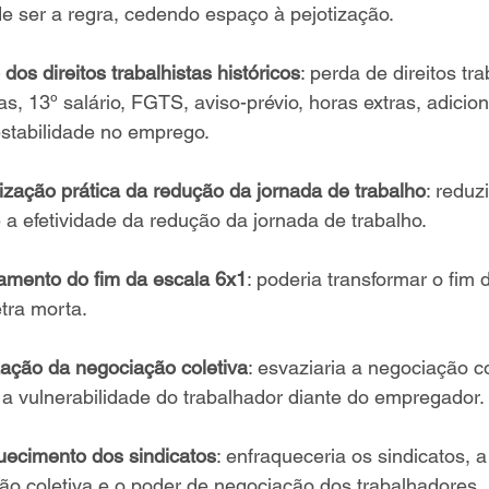
de ser a regra, cedendo espaço à pejotização.
 dos direitos trabalhistas históricos
: perda de direitos tra
as, 13º salário, FGTS, aviso-prévio, horas extras, adicion
estabilidade no emprego.
ilização prática da redução da jornada de trabalho
: reduzi
 a efetividade da redução da jornada de trabalho.
amento do fim da escala 6x1
: poderia transformar o fim 
tra morta.
ização da negociação coletiva
: esvaziaria a negociação co
 a vulnerabilidade do trabalhador diante do empregador.
uecimento dos sindicatos
: enfraqueceria os sindicatos, a
ão coletiva e o poder de negociação dos trabalhadores.