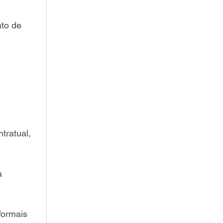
to de 
 
tratual, 
a 
 formais 