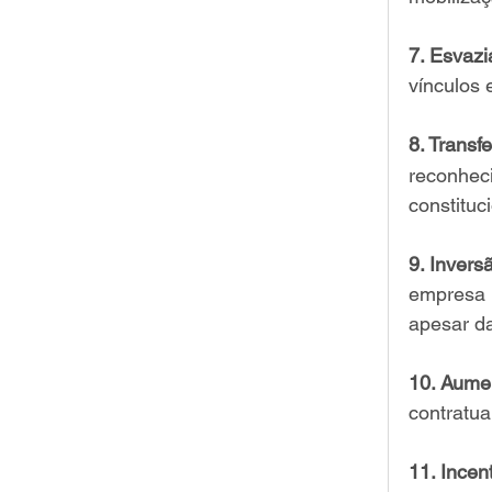
7. Esvazi
vínculos 
8. Transf
reconheci
constituc
9. Invers
empresa p
apesar d
10. Aumen
contratua
11. Incen