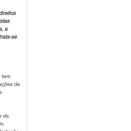
ireitos 
stas 
, a 
rata-se 
 tem 
ações de 
a 
e da 
do 