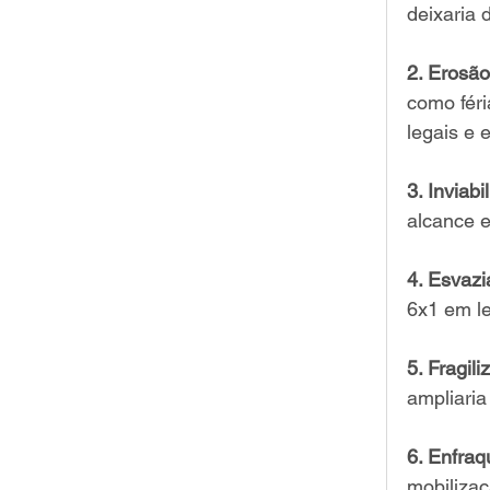
deixaria 
2. Erosão
como féri
legais e 
3. Inviab
alcance e
4. Esvazi
6x1 em le
5. Fragil
ampliaria
6. Enfraq
mobilizaç