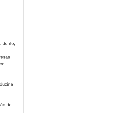
cidente, 
resas 
er 
uziria 
ção de 