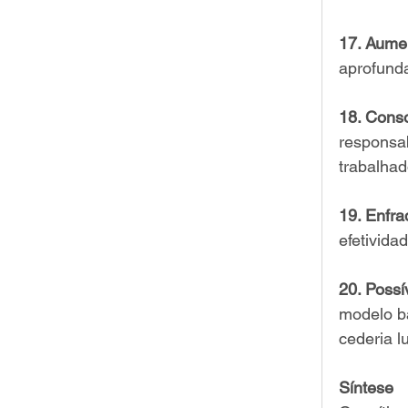
17. Aumen
aprofunda
18. Conso
responsab
trabalhad
19. Enfra
efetivida
20. Possí
modelo b
cederia l
Síntese