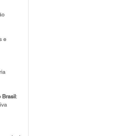
ão 
s e 
ia 
 Brasil
: 
iva 