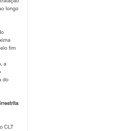
tratação 
ao longo 
do 
óxima 
elo fim 
, a 
 
a do 
restrita 
ão CLT 