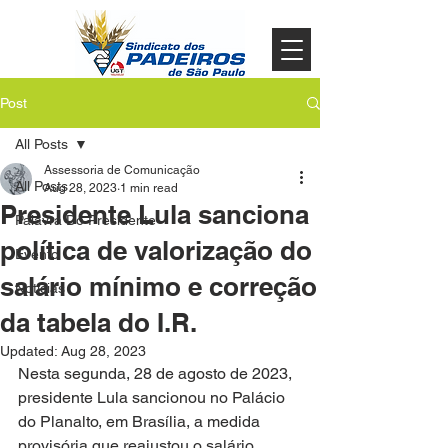
Post
All Posts
Assessoria de Comunicação
All Posts
Aug 28, 2023
1 min read
Presidente Lula sanciona
Palavra Do Presidente
política de valorização do
Evento
salário mínimo e correção
Noticias
da tabela do I.R.
Updated:
Aug 28, 2023
Nesta segunda, 28 de agosto de 2023, 
presidente Lula sancionou no Palácio 
do Planalto, em Brasília, a medida 
provisória que reajustou o salário 