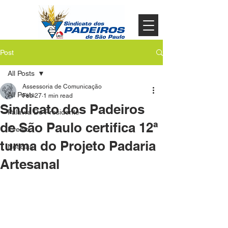
Post
All Posts
Assessoria de Comunicação
All Posts
Feb 27
1 min read
Sindicato dos Padeiros
Palavra Do Presidente
de São Paulo certifica 12ª
Evento
turma do Projeto Padaria
Noticias
Artesanal