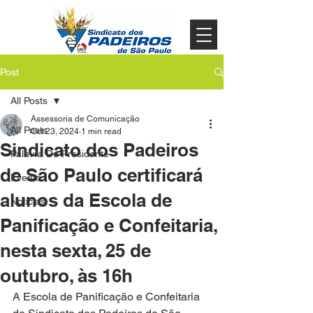
Post
All Posts
Assessoria de Comunicação
All Posts
Oct 23, 2024
1 min read
Sindicato dos Padeiros
Palavra Do Presidente
de São Paulo certificará
Evento
alunos da Escola de
Noticias
Panificação e Confeitaria,
nesta sexta, 25 de
outubro, às 16h
A Escola de Panificação e Confeitaria 