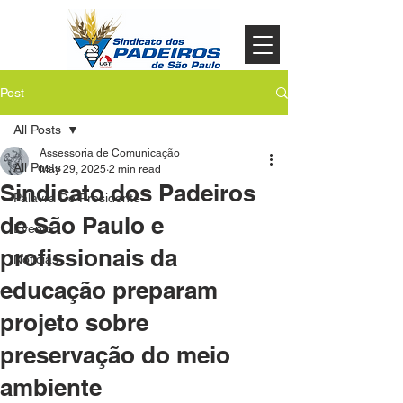
Post
All Posts
Assessoria de Comunicação
All Posts
May 29, 2025
2 min read
Sindicato dos Padeiros
Palavra Do Presidente
de São Paulo e
Evento
profissionais da
Noticias
educação preparam
projeto sobre
preservação do meio
ambiente