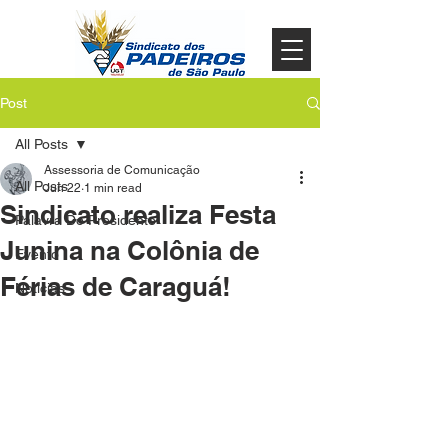
Post
All Posts
Assessoria de Comunicação
All Posts
Jun 22
1 min read
Sindicato realiza Festa
Palavra Do Presidente
Junina na Colônia de
Evento
Férias de Caraguá!
Noticias