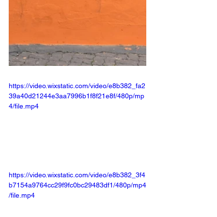
https://video.wixstatic.com/video/e8b382_fa2
39a40d21244e3aa7996b1f8f21e8f/480p/mp
4/file.mp4
https://video.wixstatic.com/video/e8b382_3f4
b7154a9764cc29f9fc0bc29483df1/480p/mp4
/file.mp4