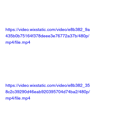
https://video.wixstatic.com/video/e8b382_9a
435b0b75164f378deee3e76772a37b/480p/
mp4/file.mp4
https://video.wixstatic.com/video/e8b382_35
8c2c39290d46eab920395704d74ba2/480p/
mp4/file.mp4