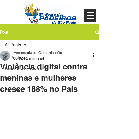
Post
All Posts
Assessoria de Comunicação
All Posts
Jun 24
2 min read
Violência digital contra
Palavra Do Presidente
meninas e mulheres
Evento
cresce 188% no País
Noticias