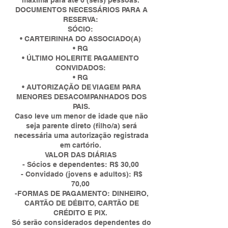
máxima para até 6 (seis) pessoas.
DOCUMENTOS NECESSÁRIOS PARA A
RESERVA:
SÓCIO:
• CARTEIRINHA DO ASSOCIADO(A)
• RG
• ÚLTIMO HOLERITE PAGAMENTO
CONVIDADOS:
• RG
• AUTORIZAÇÃO DE VIAGEM PARA
MENORES DESACOMPANHADOS DOS
PAIS.
Caso leve um menor de idade que não
seja parente direto (filho/a) será
necessária uma autorização registrada
em cartório.
VALOR DAS DIÁRIAS
- Sócios e dependentes: R$ 30,00
- Convidado (jovens e adultos): R$
70,00
-FORMAS DE PAGAMENTO: DINHEIRO,
CARTÃO DE DÉBITO, CARTÃO DE
CRÉDITO E PIX.
Só serão considerados dependentes do