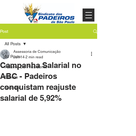
Post
All Posts
Assessoria de Comunicação
All Posts
Jun 14
2 min read
Campanha Salarial no
Palavra Do Presidente
ABC - Padeiros
Evento
conquistam reajuste
Noticias
salarial de 5,92%