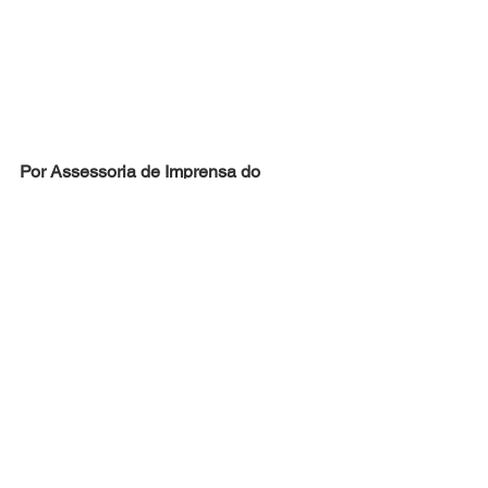
Por Assessoria de Imprensa do 
Sindicato dos Padeiros de São Paulo
See All
Recent Posts