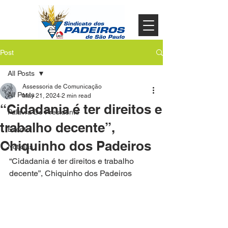
Post
All Posts
Assessoria de Comunicação
All Posts
May 21, 2024
2 min read
“Cidadania é ter direitos e
Palavra Do Presidente
trabalho decente”,
Evento
Chiquinho dos Padeiros
Noticias
“Cidadania é ter direitos e trabalho 
decente”, Chiquinho dos Padeiros