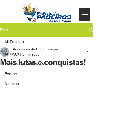
Post
All Posts
Assessoria de Comunicação
All Posts
Mar 6
2 min read
Mais lutas e conquistas!
Palavra Do Presidente
Evento
Noticias