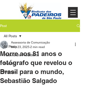
Post
All Posts
Assessoria de Comunicação
All Posts
May 23, 2025
2 min read
Morre aos 81 anos o
Palavra Do Presidente
fotógrafo que revelou o
Evento
Brasil para o mundo,
Noticias
Sebastião Salgado