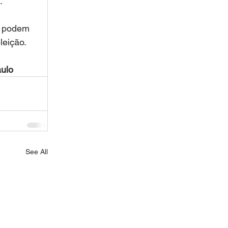
. 
ó podem 
leição.
aulo
See All