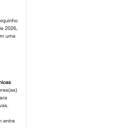
hiquinho 
de 2026, 
rem uma 
nicas 
res(as) 
ara 
vas.
 entre 