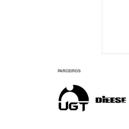
PARCEIROS
Assembl
Padeiros
definirá