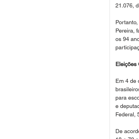
21.076, d
Portanto,
Pereira, 
os 94 ano
participa
Eleições
Em 4 de o
brasileiro
para esco
e deputad
Federal, 
De acordo