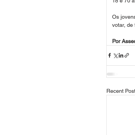
18 e 70 a
Os jovens
votar, de
Por Asse
Recent Pos