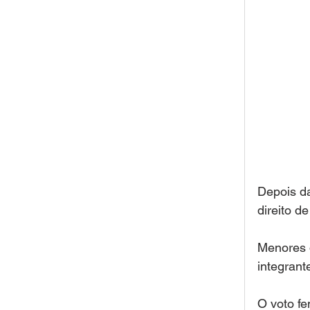
Depois d
direito de
Menores d
integrant
O voto fe