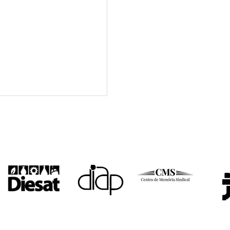
eia no Sindicato dos
, dia 21/08, 16h,
 as reivindicações da