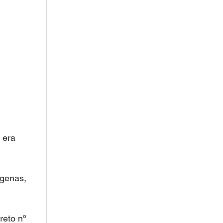
 era 
genas, 
reto nº 