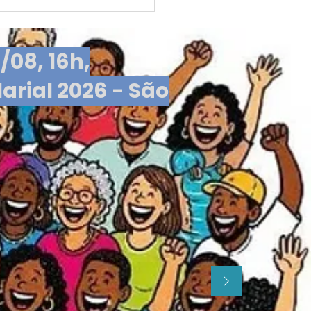
balho é crime; saiba
o identificar
/08, 16h,
arial 2026 - São