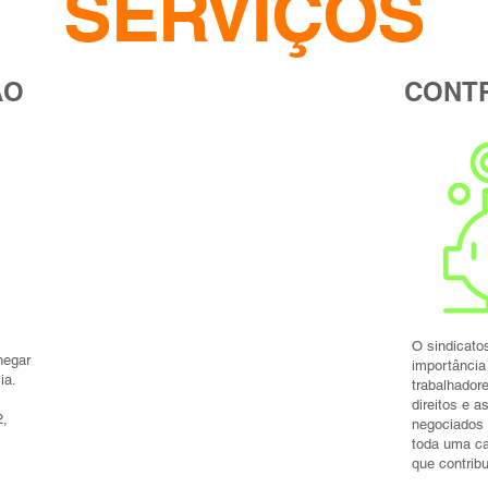
SERVIÇOS
ÃO
CONT
O sindicato
hegar
importância
ia.
trabalhador
direitos e a
2,
negociados 
toda uma ca
que contribu