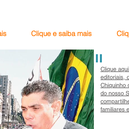
is
Clique e saiba mais
Cli
"
Clique aqui
editoriais,
Chiquinho 
do nosso Si
compartilh
familiares 