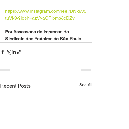
https://www.instagram.com/reel/DNk8v5
tuVk9/?igsh=azVvaGFjbms3cDZv
Por Assessoria de Imprensa do 
Sindicato dos Padeiros de São Paulo
See All
Recent Posts