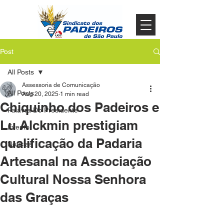
Post
All Posts
Assessoria de Comunicação
All Posts
Aug 20, 2025
1 min read
Chiquinho dos Padeiros e
Palavra Do Presidente
Lu Alckmin prestigiam
Evento
qualificação da Padaria
Noticias
Artesanal na Associação
Cultural Nossa Senhora
das Graças