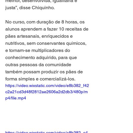
melhor, desenvolvida, igualitária e 
justa”, disse Chiquinho.
No curso, com duração de 8 horas, os 
alunos aprendem a fazer 10 receitas de 
pães artesanais, enriquecidos e 
nutritivos, sem conservantes químicos, 
e tornam-se multiplicadores do 
conhecimento adquirido, para que 
outras pessoas da comunidade 
também possam produzir os pães de 
forma simples e comercializá-los.
https://video.wixstatic.com/video/e8b382_f42
c2a21cd3d48f2812ae2606a2d2db3/480p/m
p4/file.mp4
https://video.wixstatic.com/video/e8b382_e4