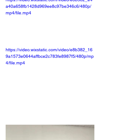
a40a658fb1428d969ee8c97be346c6/480p/
mp4/file.mp4
https://video.wixstatic.com/video/e8b382_16
9a1573e0644affbce2c783fe8987f5/480p/mp
4/file.mp4