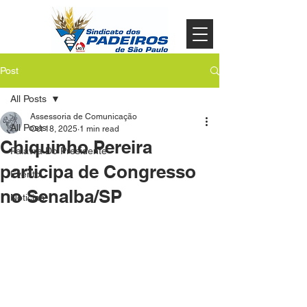
Post
All Posts
Assessoria de Comunicação
All Posts
Oct 18, 2025
1 min read
Chiquinho Pereira
Palavra Do Presidente
participa de Congresso
Evento
no Senalba/SP
Noticias