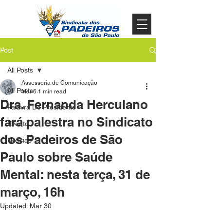
Post
All Posts
Assessoria de Comunicação
All Posts
Mar 6
1 min read
Dra. Fernanda Herculano
Palavra Do Presidente
fará palestra no Sindicato
Evento
dos Padeiros de São
Noticias
Paulo sobre Saúde
Mental: nesta terça, 31 de
março, 16h
Updated:
Mar 30