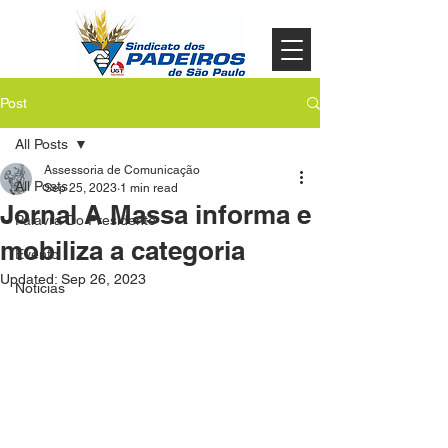
Post
All Posts
Assessoria de Comunicação
All Posts
Sep 25, 2023
1 min read
Jornal A Massa informa e
Palavra Do Presidente
mobiliza a categoria
Evento
Updated:
Sep 26, 2023
Noticias