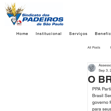
Home
Institucional
Serviços
Benefíc
All Posts
Assess
Sep 3, 
O B
PPA Parti
Brasil Se
governo f
para seus