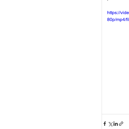
https://v
80p/mp4/f