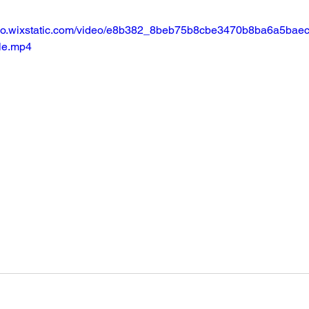
ideo.wixstatic.com/video/e8b382_8beb75b8cbe3470b8ba6a5bae
ile.mp4