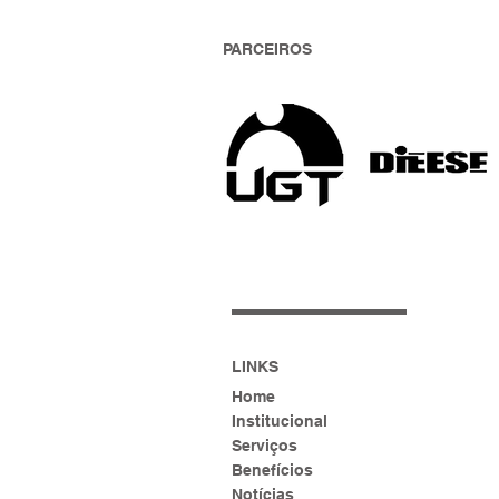
PARCEIROS
Assembl
Padeiros
definirá
Campanh
São Pau
LINKS
Home
Institucional
Serviços
Benefícios
Notícias