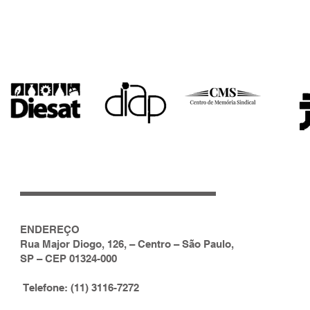
eia no Sindicato dos
, dia 21/08, 16h,
 as reivindicações da
a Salarial 2026 -
lo
ENDERE
ÇO
Rua Major Diogo, 126, – Centro – São Paulo,
SP – CEP 01324-000
Telefone: (11) 3116-7272