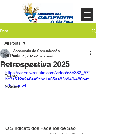
Post
All Posts
Assessoria de Comunicação
All Posts
Dec 31, 2025
2 min read
Retrospectiva 2025
Palavra Do Presidente
https://video.wixstatic.com/video/e8b382_57f
Evento
bc3a512a248ee9cbd1a65aa83b949/480p/m
p4/file.mp4
Noticias
O Sindicato dos Padeiros de São 