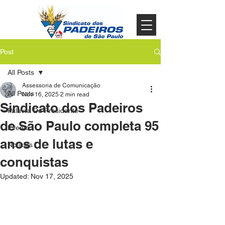
Post
All Posts
Assessoria de Comunicação
All Posts
Nov 16, 2025
2 min read
Sindicato dos Padeiros
Palavra Do Presidente
de São Paulo completa 95
Evento
anos de lutas e
Noticias
conquistas
Updated:
Nov 17, 2025