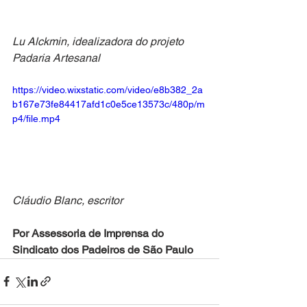
Lu Alckmin, idealizadora do projeto 
Padaria Artesanal
https://video.wixstatic.com/video/e8b382_2a
b167e73fe84417afd1c0e5ce13573c/480p/m
p4/file.mp4
Cláudio Blanc, escritor
Por Assessoria de Imprensa do 
Sindicato dos Padeiros de São Paulo