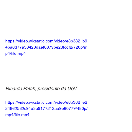
https://video.wixstatic.com/video/e8b382_b9
4ba6d77a33423daef8879be23fcdf2/720p/m
p4/file.mp4
Ricardo Patah, presidente da UGT
https://video.wixstatic.com/video/e8b382_e2
24862582c94a3e9177212aa9b60779/480p/
mp4/file.mp4