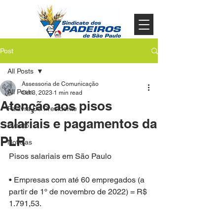
Post
All Posts
Assessoria de Comunicação
All Posts
Oct 3, 2023
1 min read
Atenção aos pisos
Palavra Do Presidente
salariais e pagamentos da
Evento
PLR
Noticias
Pisos salariais em São Paulo
• Empresas com até 60 empregados (a 
partir de 1º de novembro de 2022) = R$ 
1.791,53.